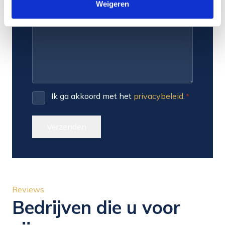
Weigeren
Ik ga akkoord met het
privacybeleid
.
*
Instemming
*
Verzenden
Reviews
Bedrijven die u voor