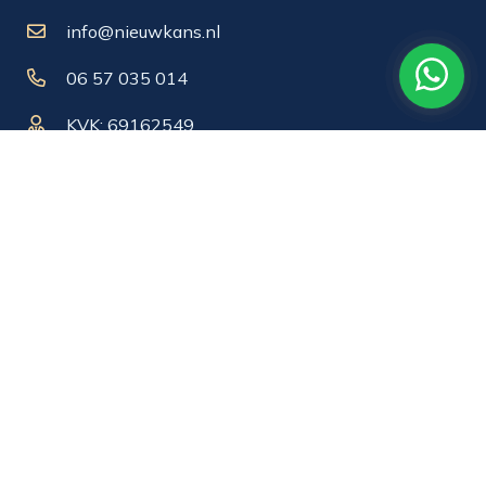
info@nieuwkans.nl
06 57 035 014
KVK: 69162549
BTW-nummer: NL 857760920B01.