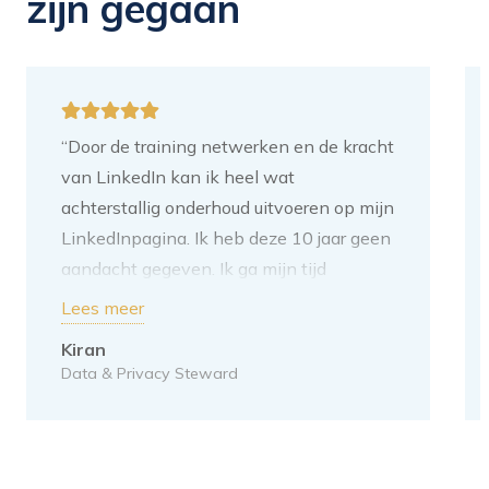
zijn gegaan
“Door de training netwerken en de kracht
van LinkedIn kan ik heel wat
achterstallig onderhoud uitvoeren op mijn
LinkedInpagina. Ik heb deze 10 jaar geen
aandacht gegeven. Ik ga mijn tijd
besteden aan het toevoegen van
Lees meer
content. Mijn volgende stap is om de tips
Kiran
van jullie erop los te laten. Ik heb deze
Data & Privacy Steward
voor mezelf opgeschreven. Voor mij is het
doel van LinkedIn: mijn netwerk
vergroten binnen het Data-domein. Dit is
ook de richting waar ik naartoe wil