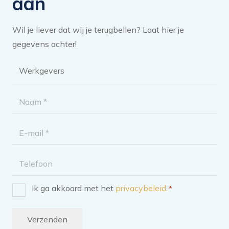
aan
Wil je liever dat wij je terugbellen? Laat hier je
gegevens achter!
Brochure
categorie
*
Naam
*
E-
mailadres
Telefoon
Ik ga akkoord met het
privacybeleid
.
*
Instemming
*
Verzenden