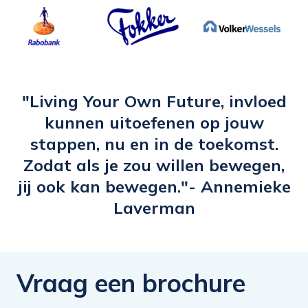
groeien. Ik ben dit jaar overgestapt naar
een nieuwe functie Data & Privacy
Steward. Dit is een nieuwe wereld voor
mij. Ik wil daarom mijn netwerk
uitbreiden binnen het data werkgebied.
"Living Your Own Future, invloed
Ik heb mijn headliner hierop afgestemd.
kunnen uitoefenen op jouw
De e-learning heeft mij wakker geschud
stappen, nu en in de toekomst.
en geïnspireerd om mijn LinkedIn profiel
Zodat als je zou willen bewegen,
meer aandacht te bieden en activeren in
jij ook kan bewegen."- Annemieke
te zetten.”
Laverman
Vraag een brochure