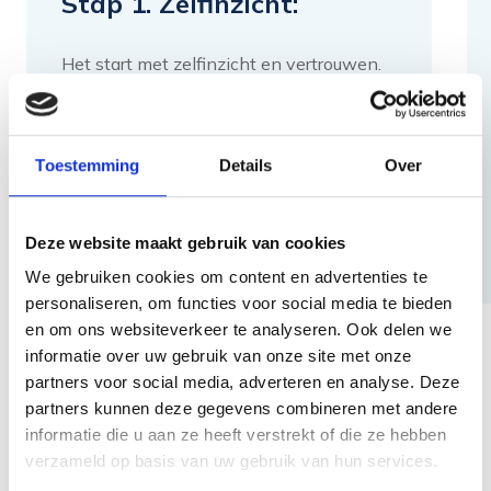
Stap 1. Zelfinzicht:
Het start met zelfinzicht en vertrouwen.
Wat vertel ik de wereld, wat is mijn
onderscheidend vermogen en in welke
behoefte ga en wil ik voorzien nu en in
Toestemming
Details
Over
de toekomst? Welke competenties wil ik
inzetten en/of verder ontwikkelen?
Deze website maakt gebruik van cookies
We gebruiken cookies om content en advertenties te
personaliseren, om functies voor social media te bieden
en om ons websiteverkeer te analyseren. Ook delen we
informatie over uw gebruik van onze site met onze
partners voor social media, adverteren en analyse. Deze
Contact
partners kunnen deze gegevens combineren met andere
Geïnteresseerd in
informatie die u aan ze heeft verstrekt of die ze hebben
onze
verzameld op basis van uw gebruik van hun services.