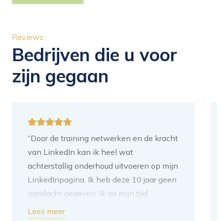
Reviews
Bedrijven die u voor
zijn gegaan
“Door de training netwerken en de kracht
van LinkedIn kan ik heel wat
achterstallig onderhoud uitvoeren op mijn
LinkedInpagina. Ik heb deze 10 jaar geen
aandacht gegeven. Ik ga mijn tijd
besteden aan het toevoegen van
Lees meer
content. Mijn volgende stap is om de tips