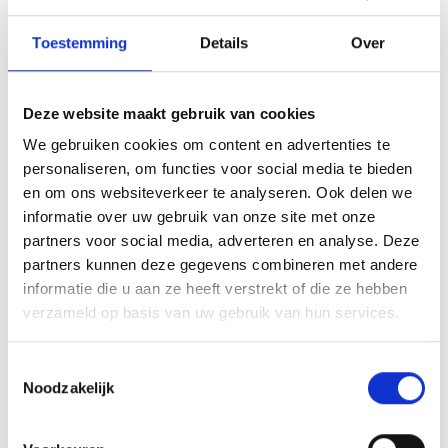
methodiek, die jouw cognitieve gedragsvoorkeuren en
Toestemming
Details
Over
natuurlijke sterktes inzichtelijk maakt. Dit vormt een
stevige basis voor de rest van het traject.
Deze website maakt gebruik van cookies
Fase 2: Loopbaanrichting bepalen
We gebruiken cookies om content en advertenties te
personaliseren, om functies voor social media te bieden
Op basis van je zelfinzicht ga je verkennen welke
en om ons websiteverkeer te analyseren. Ook delen we
loopbaanrichtingen bij je passen. Je coach helpt je om
informatie over uw gebruik van onze site met onze
kansen te zien die je misschien zelf nog niet had
partners voor social media, adverteren en analyse. Deze
overwogen en om keuzes te maken die passen bij wie
partners kunnen deze gegevens combineren met andere
jij bent en wat jij wilt.
informatie die u aan ze heeft verstrekt of die ze hebben
verzameld op basis van uw gebruik van hun services.
Fase 3: Arbeidsmarktoriëntatie
Toestemmingsselectie
en netwerken
Noodzakelijk
In deze fase leer je hoe de arbeidsmarkt er anno nu
uitziet. Hoe solliciteer je effectief? Hoe zet je LinkedIn