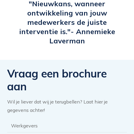
"Nieuwkans, wanneer
Ik heb mijn headliner hierop afgestemd.
ontwikkeling van jouw
De e-learning heeft mij wakker geschud
medewerkers de juiste
en geïnspireerd om mijn LinkedIn profiel
interventie is."- Annemieke
meer aandacht te bieden en activeren in
Laverman
te zetten.”
Vraag een brochure
aan
Wil je liever dat wij je terugbellen? Laat hier je
gegevens achter!
Brochure
categorie
*