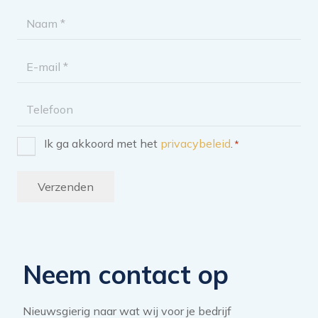
Naam
*
E-
mailadres
Telefoon
Ik ga akkoord met het
privacybeleid
.
*
Instemming
*
Verzenden
Neem contact op
Nieuwsgierig naar wat wij voor je bedrijf