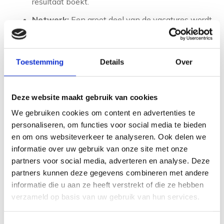
resultaat boekt.
Netwerk:
Een groot deel van de vacatures wordt
ingevuld via via. Actief netwerken vergroot je
kansen aanzienlijk.
Toestemming
Details
Over
Flexibiliteit:
Ben je bereid om te kijken naar
functies of sectoren die je niet direct had
overwogen? Dit vergroot het speelveld.
Deze website maakt gebruik van cookies
Arbeidsmarkt in jouw sector:
De vraag naar
We gebruiken cookies om content en advertenties te
professionals in jouw vakgebied speelt een grote
personaliseren, om functies voor social media te bieden
en om ons websiteverkeer te analyseren. Ook delen we
rol in de snelheid waarmee je een nieuwe functie
informatie over uw gebruik van onze site met onze
vindt.
partners voor social media, adverteren en analyse. Deze
Kwaliteit van de begeleiding:
Een ervaren
partners kunnen deze gegevens combineren met andere
loopbaancoach die aansluit bij jouw behoeften
informatie die u aan ze heeft verstrekt of die ze hebben
verzameld op basis van uw gebruik van hun services.
maakt een wezenlijk verschil.