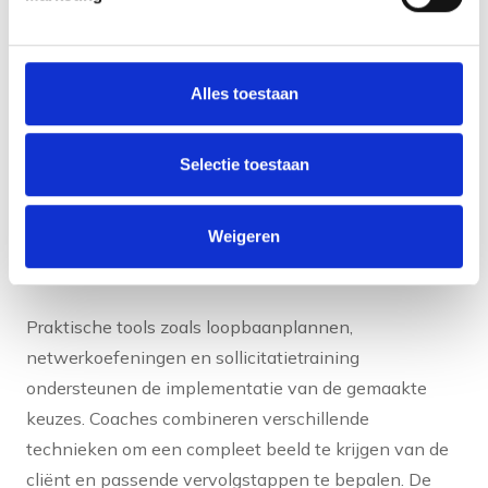
persoonlijk profiel op dat richting geeft aan verdere
ontwikkeling en carrièrekeuzes.
Alles toestaan
Naast assessments maken coaches gebruik van
verschillende reflectie-oefeningen en
gesprekstechnieken. Waardenonderzoek helpt bij het
Selectie toestaan
ontdekken wat werkelijk belangrijk is in het werk.
Competentieanalyses maken duidelijk waar iemands
Weigeren
sterke punten liggen en welke vaardigheden verder
ontwikkeld kunnen worden.
Praktische tools zoals loopbaanplannen,
netwerkoefeningen en sollicitatietraining
ondersteunen de implementatie van de gemaakte
keuzes. Coaches combineren verschillende
technieken om een compleet beeld te krijgen van de
cliënt en passende vervolgstappen te bepalen. De