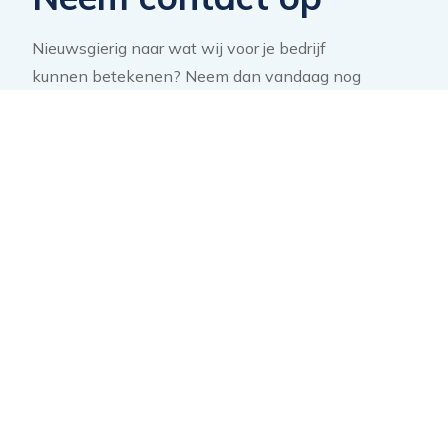
Nieuwsgierig naar wat wij voor je bedrijf
kunnen betekenen? Neem dan vandaag nog
contact met ons op en ontdek wat er
allemaal mogelijk is in de wereld van
duurzame inzetbaarheid en outplacement.
Neem contact op