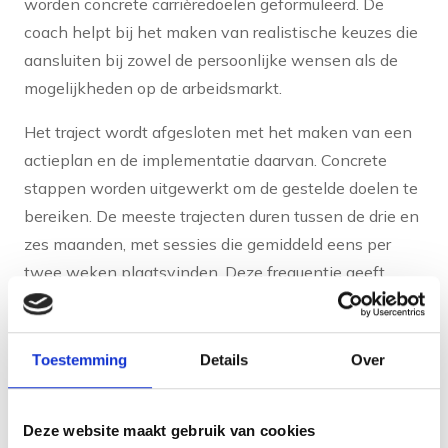
worden concrete carrièredoelen geformuleerd. De
coach helpt bij het maken van realistische keuzes die
aansluiten bij zowel de persoonlijke wensen als de
mogelijkheden op de arbeidsmarkt.
Het traject wordt afgesloten met het maken van een
actieplan en de implementatie daarvan. Concrete
stappen worden uitgewerkt om de gestelde doelen te
bereiken. De meeste trajecten duren tussen de drie en
zes maanden, met sessies die gemiddeld eens per
twee weken plaatsvinden. Deze frequentie geeft
voldoende tijd voor reflectie tussen de gesprekken
door.
Toestemming
Details
Over
Welke methoden en
tools gebruiken
Deze website maakt gebruik van cookies