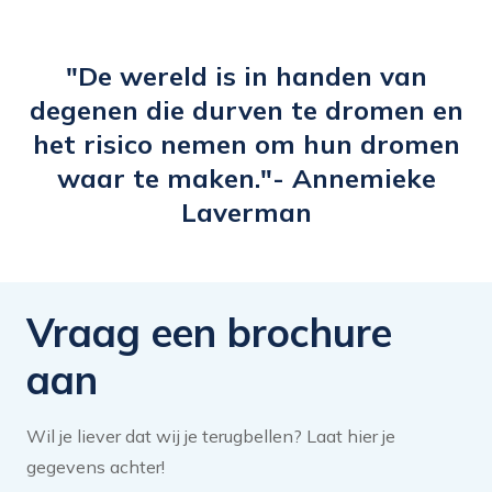
mij. Ik wil daarom mijn netwerk
uitbreiden binnen het data werkgebied.
"De wereld is in handen van
Ik heb mijn headliner hierop afgestemd.
degenen die durven te dromen en
De e-learning heeft mij wakker geschud
het risico nemen om hun dromen
en geïnspireerd om mijn LinkedIn profiel
waar te maken."- Annemieke
meer aandacht te bieden en activeren in
Laverman
te zetten.”
Vraag een brochure
aan
Wil je liever dat wij je terugbellen? Laat hier je
gegevens achter!