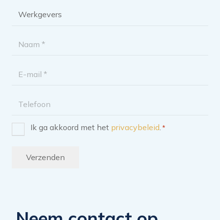
Brochure
categorie
*
Naam
*
E-
mailadres
Telefoon
Ik ga akkoord met het
privacybeleid
.
*
Instemming
*
Verzenden
Neem contact op