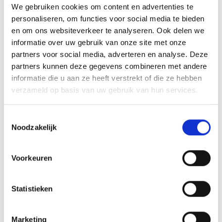
We gebruiken cookies om content en advertenties te
loopbaancoaches in de
personaliseren, om functies voor social media te bieden
en om ons websiteverkeer te analyseren. Ook delen we
praktijk?
informatie over uw gebruik van onze site met onze
partners voor social media, adverteren en analyse. Deze
Loopbaancoaches maken gebruik van
partners kunnen deze gegevens combineren met andere
wetenschappelijk onderbouwde methodieken
om
informatie die u aan ze heeft verstrekt of die ze hebben
werknemers te helpen bij hun ontwikkeling.
verzameld op basis van uw gebruik van hun services.
Assessments en persoonlijkheidstests vormen vaak
een belangrijk onderdeel van het traject. Deze tools
Toestemmingsselectie
brengen natuurlijke talenten, gedragsvoorkeuren en
Noodzakelijk
competenties in kaart, wat concrete inzichten
oplevert voor de loopbaanontwikkeling.
Voorkeuren
Bij Nieuwkans gebruiken we bijvoorbeeld de
BrainsFirst-methodiek, waarbij online breingames
Statistieken
natuurlijke talenten en cognitieve gedragsvoorkeuren
zichtbaar maken. Dit type assessment levert een
Marketing