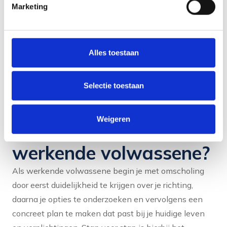
netwerk en reputatie.
Marketing
De nadelen zijn reëel, maar voor veel mensen weegt
het perspectief van een loopbaan die echt bij hen
Alles toestaan
past zwaarder. De sleutel is een goede voorbereiding
en begeleiding.
Selectie toestaan
Hoe begin je met
Weigeren
omscholing als
werkende volwassene?
Als werkende volwassene begin je met omscholing
door eerst duidelijkheid te krijgen over je richting,
daarna je opties te onderzoeken en vervolgens een
concreet plan te maken dat past bij je huidige leven