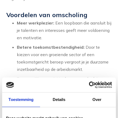
Voordelen van omscholing
Meer werkplezier:
Een loopbaan die aansluit bij
je talenten en interesses geeft meer voldoening
en motivatie.
Betere toekomstbestendigheid:
Door te
kiezen voor een groeiende sector of een
toekomstgericht beroep vergroot je je duurzame
inzetbaarheid op de arbeidsmarkt.
Persoonlijke groei:
Het leerproces dat bij
omscholing hoort, versterkt je zelfvertrouwen en
vergroot je adaptief vermogen.
Toestemming
Details
Over
Nieuwe kansen:
Een nieuwe richting opent
deuren die in je huidige loopbaan gesloten
bleven.