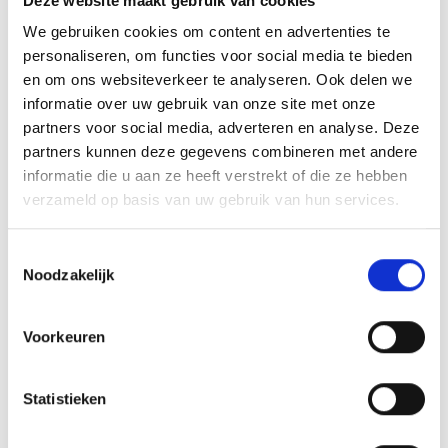
Deze website maakt gebruik van cookies
We gebruiken cookies om content en advertenties te
personaliseren, om functies voor social media te bieden
Nadelen en aandachtspunten
en om ons websiteverkeer te analyseren. Ook delen we
Tijdsinvestering:
Omscholing kost tijd, soms
informatie over uw gebruik van onze site met onze
meerdere maanden tot jaren, afhankelijk van de
partners voor social media, adverteren en analyse. Deze
partners kunnen deze gegevens combineren met andere
nieuwe richting.
informatie die u aan ze heeft verstrekt of die ze hebben
Financiële onzekerheid:
Tijdens een
verzameld op basis van uw gebruik van hun services.
omscholingstraject kan je inkomen tijdelijk lager
zijn, zeker als je minder gaat werken om te
Toestemmingsselectie
Noodzakelijk
studeren.
Onzekerheid en twijfel:
Het loslaten van een
Voorkeuren
vertrouwde rol kan ongemakkelijk voelen, zelfs
als de nieuwe richting aantrekkelijk is.
Statistieken
Aanpassingsperiode:
In een nieuwe sector
begin je opnieuw met het opbouwen van een