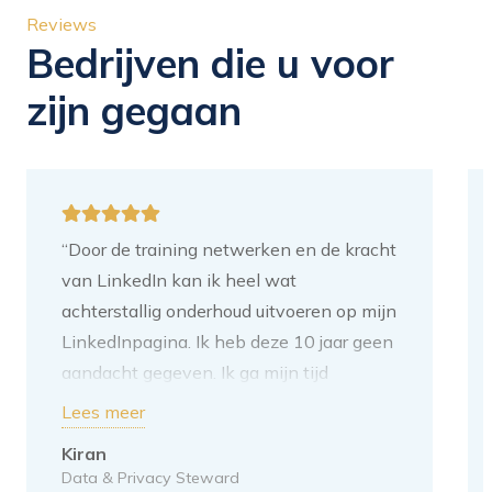
Reviews
Bedrijven die u voor
zijn gegaan
“Door de training netwerken en de kracht
van LinkedIn kan ik heel wat
achterstallig onderhoud uitvoeren op mijn
LinkedInpagina. Ik heb deze 10 jaar geen
aandacht gegeven. Ik ga mijn tijd
besteden aan het toevoegen van
Lees meer
content. Mijn volgende stap is om de tips
Kiran
van jullie erop los te laten. Ik heb deze
Data & Privacy Steward