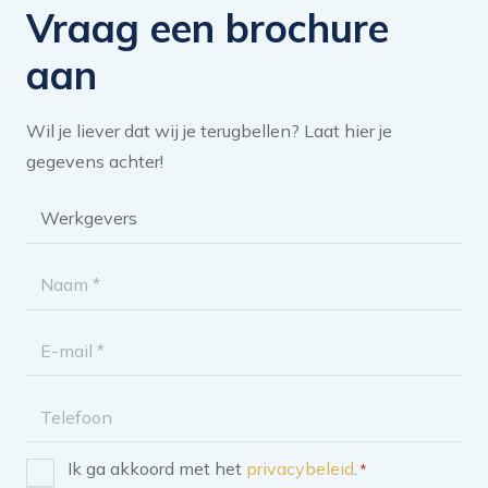
Vraag een brochure
aan
Wil je liever dat wij je terugbellen? Laat hier je
gegevens achter!
Brochure
categorie
*
Naam
*
E-
mailadres
Telefoon
Ik ga akkoord met het
privacybeleid
.
*
Instemming
*