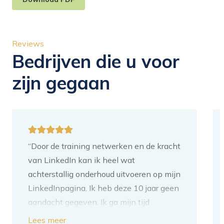
Reviews
Bedrijven die u voor
zijn gegaan
“Door de training netwerken en de kracht
van LinkedIn kan ik heel wat
achterstallig onderhoud uitvoeren op mijn
LinkedInpagina. Ik heb deze 10 jaar geen
aandacht gegeven. Ik ga mijn tijd
besteden aan het toevoegen van
Lees meer