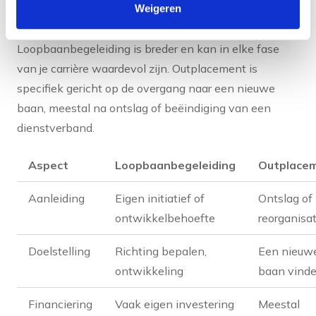
Loopbaanbegeleiding en outplacement lijken op
Weigeren
elkaar, maar er zijn belangrijke verschillen.
Loopbaanbegeleiding is breder en kan in elke fase
van je carrière waardevol zijn. Outplacement is
specifiek gericht op de overgang naar een nieuwe
baan, meestal na ontslag of beëindiging van een
dienstverband.
Aspect
Loopbaanbegeleiding
Outplace
Aanleiding
Eigen initiatief of
Ontslag of
ontwikkelbehoefte
reorganisat
Doelstelling
Richting bepalen,
Een nieuw
ontwikkeling
baan vind
Financiering
Vaak eigen investering
Meestal