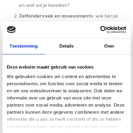
en wat wil je bereiken?
Zelfonderzoek en assessments
: wie ben je,
wat kun je en wat past bij je?
Verkenning van mogelijkheden
: welke opties
zijn er op de arbeidsmarkt?
Toestemming
Details
Over
Opstellen van een actieplan
: welke concrete
stappen ga je zetten?
Deze website maakt gebruik van cookies
Begeleiding bij uitvoering
: ondersteuning bij
We gebruiken cookies om content en advertenties te
solliciteren, netwerken of andere acties
personaliseren, om functies voor social media te bieden
en om ons websiteverkeer te analyseren. Ook delen we
De rol van de coach is ondersteunend en uitdagend
informatie over uw gebruik van onze site met onze
tegelijk. Je krijgt de ruimte om zelf na te denken, maar
partners voor social media, adverteren en analyse. Deze
partners kunnen deze gegevens combineren met andere
wordt ook geprikkeld om buiten je comfortzone te
informatie die u aan ze heeft verstrekt of die ze hebben
kijken. Jouw eigen inbreng is essentieel: jij bepaalt
verzameld op basis van uw gebruik van hun services.
uiteindelijk de richting.