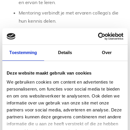
en ervan te leren.
Mentoring verbindt je met ervaren collega’s die
hun kennis delen.
Maatwerk is essentieel bij persoonlijke ontwikkeling.
Wat voor de een werkt, past niet automatisch bij de
ander. Daarom zijn tools zoals breingames en
Toestemming
Details
Over
assessments waardevol. Deze brengen je natuurlijke
talenten en cognitieve voorkeuren in kaart. Met deze
Deze website maakt gebruik van cookies
inzichten kun je gerichter werken aan je ontwikkeling
We gebruiken cookies om content en advertenties te
en keuzes maken die echt bij je passen.
personaliseren, om functies voor social media te bieden
en om ons websiteverkeer te analyseren. Ook delen we
Welke rol speelt een
informatie over uw gebruik van onze site met onze
partners voor social media, adverteren en analyse. Deze
coach bij persoonlijke
partners kunnen deze gegevens combineren met andere
informatie die u aan ze heeft verstrekt of die ze hebben
ontwikkeling op de