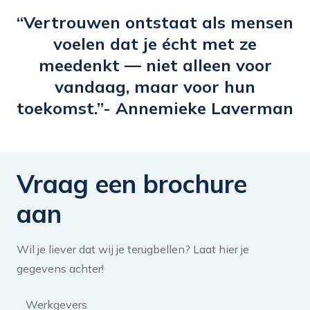
uitbreiden binnen het data werkgebied.
“Vertrouwen ontstaat als mensen
Ik heb mijn headliner hierop afgestemd.
voelen dat je écht met ze
De e-learning heeft mij wakker geschud
meedenkt — niet alleen voor
en geïnspireerd om mijn LinkedIn profiel
vandaag, maar voor hun
meer aandacht te bieden en activeren in
toekomst.”- Annemieke Laverman
te zetten.”
Vraag een brochure
aan
Wil je liever dat wij je terugbellen? Laat hier je
gegevens achter!
Brochure