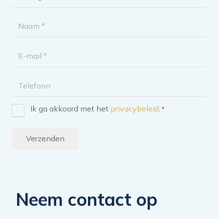
categorie
*
Naam
*
E-
mailadres
Telefoon
Ik ga akkoord met het
privacybeleid
.
*
Instemming
*
Verzenden
Neem contact op