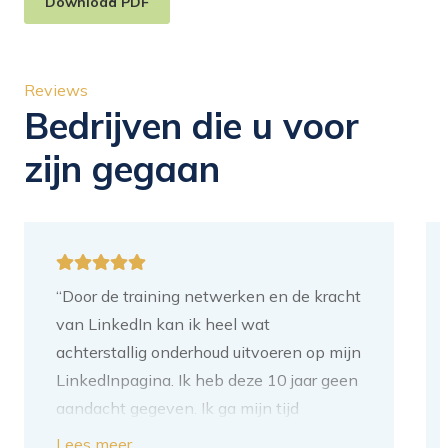
Download PDF
Reviews
Bedrijven die u voor
zijn gegaan
“Door de training netwerken en de kracht
van LinkedIn kan ik heel wat
achterstallig onderhoud uitvoeren op mijn
LinkedInpagina. Ik heb deze 10 jaar geen
aandacht gegeven. Ik ga mijn tijd
besteden aan het toevoegen van
Lees meer