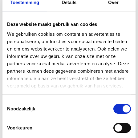
Toestemming
Details
Over
uitdagingen die je helpen groeien.
Bouw en onderhoud je netwerk:
Investeer
Deze website maakt gebruik van cookies
regelmatig in relaties die relevant zijn voor jouw
loopbaan, ook als je op dit moment niet actief op
We gebruiken cookies om content en advertenties te
personaliseren, om functies voor social media te bieden
zoek bent naar iets nieuws.
en om ons websiteverkeer te analyseren. Ook delen we
informatie over uw gebruik van onze site met onze
Loopbaancompetenties groeien niet vanzelf. Ze
partners voor social media, adverteren en analyse. Deze
vragen om bewuste aandacht en herhaling. Wie
partners kunnen deze gegevens combineren met andere
regelmatig stilstaat bij hoe zijn loopbaan zich
informatie die u aan ze heeft verstrekt of die ze hebben
ontwikkelt, bouwt in de loop der tijd een stevig
verzameld op basis van uw gebruik van hun services.
fundament op.
Toestemmingsselectie
Noodzakelijk
Wat is het verschil
tussen
Voorkeuren