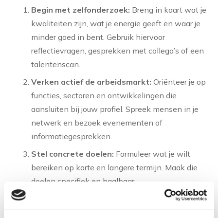
Begin met zelfonderzoek:
Breng in kaart wat je
kwaliteiten zijn, wat je energie geeft en waar je
minder goed in bent. Gebruik hiervoor
reflectievragen, gesprekken met collega’s of een
talentenscan.
Verken actief de arbeidsmarkt:
Oriënteer je op
functies, sectoren en ontwikkelingen die
aansluiten bij jouw profiel. Spreek mensen in je
netwerk en bezoek evenementen of
informatiegesprekken.
Stel concrete doelen:
Formuleer wat je wilt
bereiken op korte en langere termijn. Maak die
doelen specifiek en haalbaar.
Neem initiatief:
Vraag actief om feedback, meld
je aan voor ontwikkeltrajecten en zoek