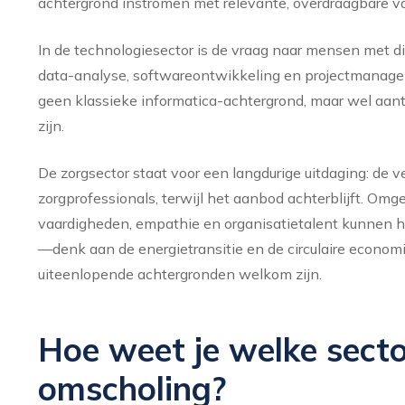
achtergrond instromen met relevante, overdraagbare v
In de technologiesector is de vraag naar mensen met d
data-analyse, softwareontwikkeling en projectmanagem
geen klassieke informatica-achtergrond, maar wel aan
zijn.
De zorgsector staat voor een langdurige uitdaging: de v
zorgprofessionals, terwijl het aanbod achterblijft. O
vaardigheden, empathie en organisatietalent kunnen hi
—denk aan de energietransitie en de circulaire econo
uiteenlopende achtergronden welkom zijn.
Hoe weet je welke sector
omscholing?