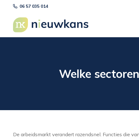
06 57 035 014
Welke sectoren
De arbeidsmarkt verandert razendsnel. Functies die va