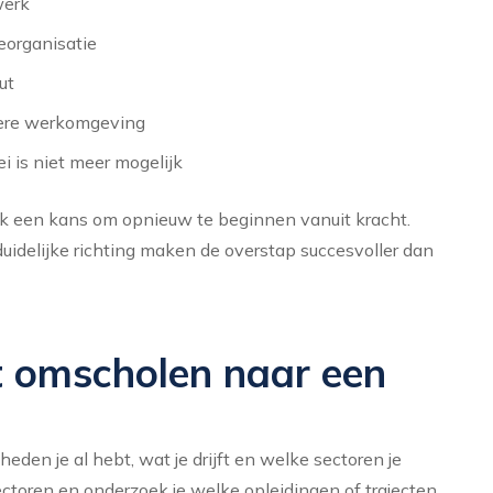
werk
reorganisatie
ut
dere werkomgeving
i is niet meer mogelijk
ok een kans om opnieuw te beginnen vanuit kracht.
duidelijke richting maken de overstap succesvoller dan
lt omscholen naar een
heden je al hebt, wat je drijft en welke sectoren je
ctoren en onderzoek je welke opleidingen of trajecten