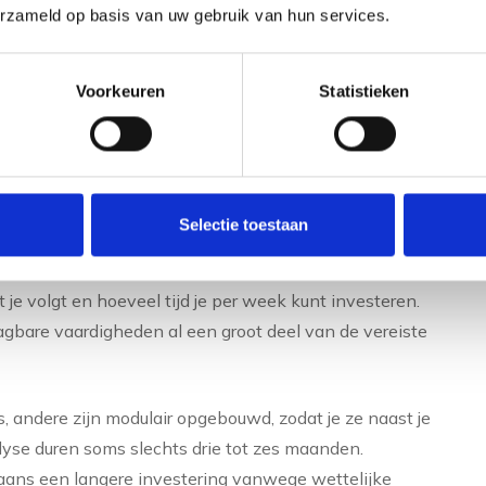
erzameld op basis van uw gebruik van hun services.
jarenlang in een commerciële of administratieve functie
catie- en organisatievaardigheden opgebouwd. Die
Voorkeuren
Statistieken
pende groeisectoren.
ing naar een nieuwe
Selectie toestaan
wee jaar, afhankelijk van de afstand tussen je huidige
 je volgt en hoeveel tijd je per week kunt investeren.
aagbare vaardigheden al een groot deel van de vereiste
, andere zijn modulair opgebouwd, zodat je ze naast je
lyse duren soms slechts drie tot zes maanden.
gaans een langere investering vanwege wettelijke