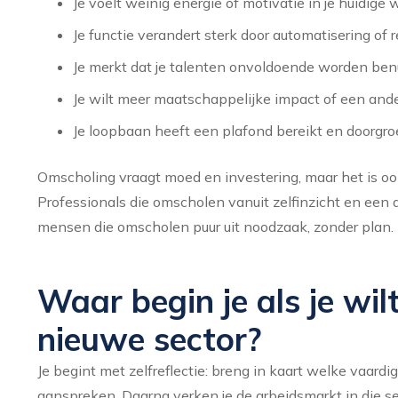
Je voelt weinig energie of motivatie in je huidige 
Je functie verandert sterk door automatisering of 
Je merkt dat je talenten onvoldoende worden ben
Je wilt meer maatschappelijke impact of een an
Je loopbaan heeft een plafond bereikt en doorgroe
Omscholing vraagt moed en investering, maar het is o
Professionals die omscholen vanuit zelfinzicht en een 
mensen die omscholen puur uit noodzaak, zonder plan.
Waar begin je als je wi
nieuwe sector?
Je begint met zelfreflectie: breng in kaart welke vaardig
aanspreken. Daarna verken je de arbeidsmarkt in die se