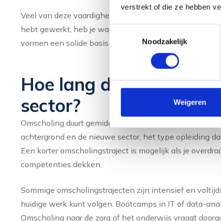
verstrekt of die ze hebben v
Veel van deze vaardigheden zijn overdraagbaar. Als je 
hebt gewerkt, heb je waarschijnlijk al sterke communi
Toestemmingsselectie
Noodzakelijk
vormen een solide basis voor omscholing naar uiteenlo
Hoe lang duurt omschol
sector?
Weigeren
Omscholing duurt gemiddeld tussen de zes maanden en t
achtergrond en de nieuwe sector, het type opleiding dat
Een korter omscholingstraject is mogelijk als je overdr
competenties dekken.
Sommige omscholingstrajecten zijn intensief en voltijds
huidige werk kunt volgen. Bootcamps in IT of data-ana
Omscholing naar de zorg of het onderwijs vraagt door