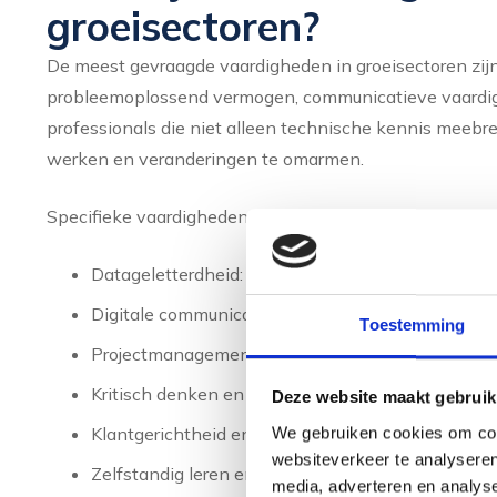
groeisectoren?
De meest gevraagde vaardigheden in groeisectoren zijn
probleemoplossend vermogen, communicatieve vaard
professionals die niet alleen technische kennis meebre
werken en veranderingen te omarmen.
Specifieke vaardigheden die breed gevraagd worden:
Datageletterdheid: het begrijpen en interpreteren
Digitale communicatie en samenwerking in hybr
Toestemming
Projectmanagement en het werken met agile me
Kritisch denken en analytisch redeneren
Deze website maakt gebruik
Klantgerichtheid en empathisch vermogen
We gebruiken cookies om cont
websiteverkeer te analyseren
Zelfstandig leren en het zelf ontwikkelen van ni
media, adverteren en analys