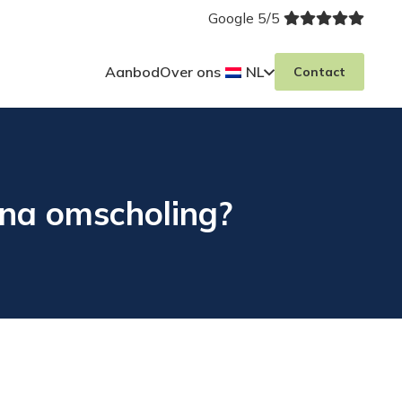
Google 5/5
Aanbod
Over ons
NL
Contact
 na omscholing?