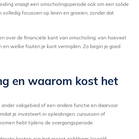
ereiding vraagt een omscholingsperiode ook om een solide
h volledig focussen op leren en groeien, zonder dat
en over de financiële kant van omscholing: van hoeveel
n en welke fouten je kunt vermijden. Zo begin je goed
ng en waarom kost het
 ander vakgebied of een andere functie en daarvoor
dat je investeert in opleidingen, cursussen of
inkomen hebt tijdens de overgangsperiode.
recte kosten zijn het meest zichtbaar: lesgeld,