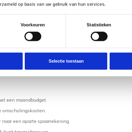
erzameld op basis van uw gebruik van hun services.
Voorkeuren
Statistieken
le buffer op vóór je
e door maandelijks een vast bedrag opzij te zetten op
nderen en waar mogelijk extra inkomsten te genereren.
Selectie toestaan
eplande startdatum mee.
 met een maandbudget.
de omscholingskosten.
 naar een aparte spaarrekening.
jk kunt terugschroeven.