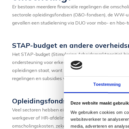
Er bestaan meerdere financiële regelingen die omscho
sectorale opleidingsfondsen (O&O-fondsen), de WW-u
gevallen een studielening via DUO voor mbo- en hbo-tr
STAP-budget en andere overheids
Het STAP-budget (Stimulering Arbeidsmarktpositie) b
ondersteuning voor erkende opleidingen. Controleer alt
opleidingen staat, want niet elk programma komt in a
regelingen en subsidies vanuit het UWV voor mensen in
Toestemming
Opleidingsfondsen via je werkgeve
Deze website maakt gebruik
Veel sectoren hebben eigen opleidingsfondsen die mede
We gebruiken cookies om cont
werkgever of HR-afdeling na welke mogelijkheden er z
websiteverkeer te analyseren
omscholingskosten, zeker als de nieuwe richting aansluit
media, adverteren en analys