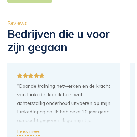
Reviews
Bedrijven die u voor
zijn gegaan
“Door de training netwerken en de kracht
van LinkedIn kan ik heel wat
achterstallig onderhoud uitvoeren op mijn
LinkedInpagina. Ik heb deze 10 jaar geen
aandacht gegeven. Ik ga mijn tijd
besteden aan het toevoegen van
Lees meer