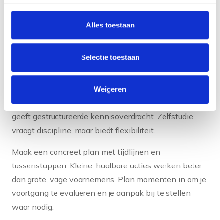
plaats van “beter communiceren” kies je voor
Alles toestaan
“effectiever presenteren voor groepen van meer dan
tien mensen”.
Selectie toestaan
Kies vervolgens leermethoden die bij jou passen.
Sommige mensen leren het beste door te doen,
anderen door te lezen of te luisteren. Coaching biedt
Weigeren
persoonlijke begeleiding en directe feedback. Training
geeft gestructureerde kennisoverdracht. Zelfstudie
vraagt discipline, maar biedt flexibiliteit.
Maak een concreet plan met tijdlijnen en
tussenstappen. Kleine, haalbare acties werken beter
dan grote, vage voornemens. Plan momenten in om je
voortgang te evalueren en je aanpak bij te stellen
waar nodig.