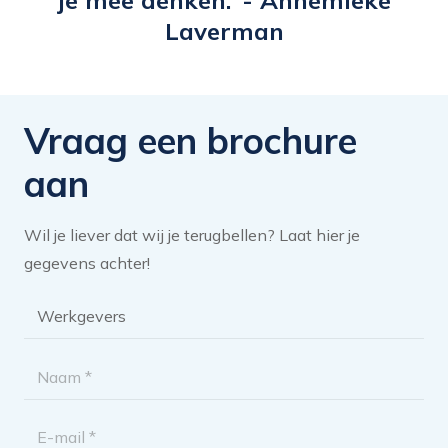
je mee denken."- Annemieke
Laverman
Vraag een brochure
aan
Wil je liever dat wij je terugbellen? Laat hier je
gegevens achter!
Brochure
categorie
*
Naam
*
E-