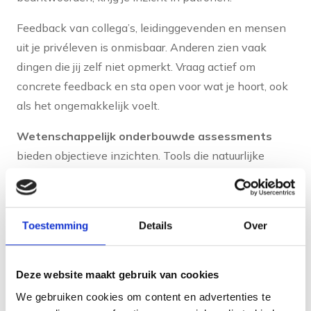
Feedback van collega’s, leidinggevenden en mensen
uit je privéleven is onmisbaar. Anderen zien vaak
dingen die jij zelf niet opmerkt. Vraag actief om
concrete feedback en sta open voor wat je hoort, ook
als het ongemakkelijk voelt.
Wetenschappelijk onderbouwde assessments
bieden objectieve inzichten. Tools die natuurlijke
talenten en cognitieve gedragsvoorkeuren in kaart
brengen, helpen je om te begrijpen waar jouw kracht
ligt. Deze inzichten vormen een solide basis voor
Toestemming
Details
Over
gerichte ontwikkeling.
Het kennen van je natuurlijke talenten is cruciaal.
Deze website maakt gebruik van cookies
Ontwikkeling werkt het beste wanneer je voortbouwt
We gebruiken cookies om content en advertenties te
op wat je van nature goed kunt. Dit betekent niet dat