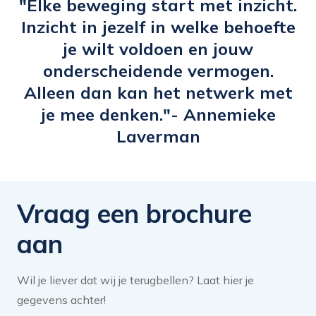
"Elke beweging start met inzicht.
Ik heb mijn headliner hierop afgestemd.
Inzicht in jezelf in welke behoefte
De e-learning heeft mij wakker geschud
je wilt voldoen en jouw
en geïnspireerd om mijn LinkedIn profiel
onderscheidende vermogen.
meer aandacht te bieden en activeren in
Alleen dan kan het netwerk met
te zetten.”
je mee denken."- Annemieke
Laverman
Vraag een brochure
aan
Wil je liever dat wij je terugbellen? Laat hier je
gegevens achter!