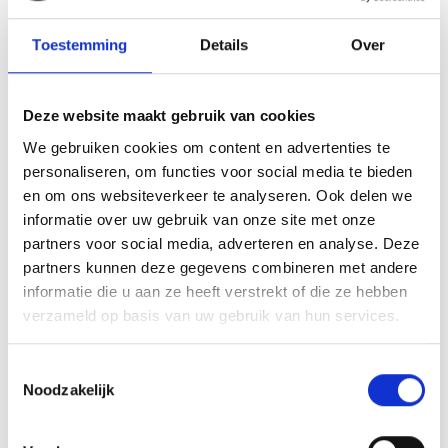
natuurlijke momenten om over groei en
Toestemming
Details
Over
toekomstplannen te praten.
Wees specifiek over wat je nodig hebt. Vraag niet
Deze website maakt gebruik van cookies
alleen om “een cursus”, maar presenteer een concreet
We gebruiken cookies om content en advertenties te
plan. Noem de training, de kosten, de tijdsinvestering
personaliseren, om functies voor social media te bieden
en de verwachte resultaten. Bied aan om je nieuwe
en om ons websiteverkeer te analyseren. Ook delen we
kennis te delen met collega’s.
informatie over uw gebruik van onze site met onze
partners voor social media, adverteren en analyse. Deze
Laat zien dat je gemotiveerd bent door voorbeelden te
partners kunnen deze gegevens combineren met andere
geven van hoe je je eerder hebt ontwikkeld.
informatie die u aan ze heeft verstrekt of die ze hebben
Werkgevers investeren liever in mensen die laten
verzameld op basis van uw gebruik van hun services.
zien dat ze actief werken aan hun groei en de
geleerde vaardigheden ook echt gebruiken.
Toestemmingsselectie
Noodzakelijk
Wat zijn de voordelen