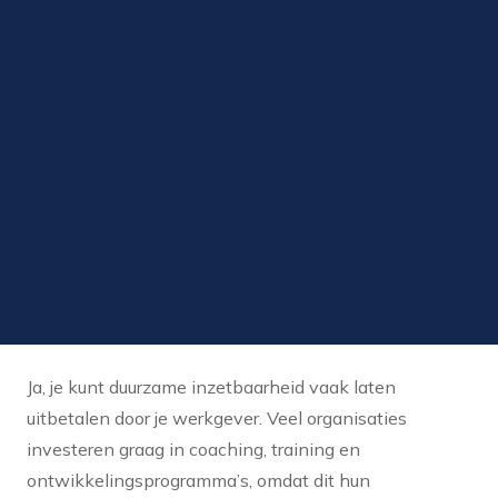
Ja, je kunt duurzame inzetbaarheid vaak laten
uitbetalen door je werkgever. Veel organisaties
investeren graag in coaching, training en
ontwikkelingsprogramma’s, omdat dit hun