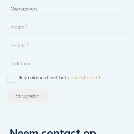
Brochure
categorie
*
Naam
*
E-
mailadres
Telefoon
Ik ga akkoord met het
privacybeleid
.
*
Instemming
*
Verzenden
Neem contact op