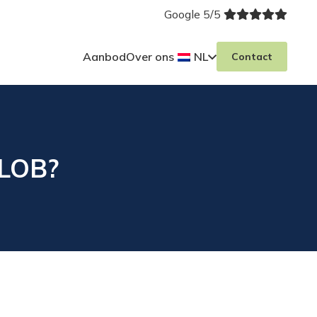
Google 5/5
Aanbod
Over ons
NL
Contact
 LOB?