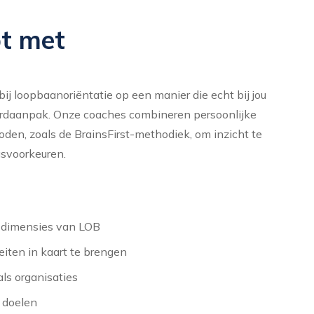
pt met
j loopbaanoriëntatie op een manier die echt bij jou
ardaanpak. Onze coaches combineren persoonlijke
n, zoals de BrainsFirst-methodiek, om inzicht te
gsvoorkeuren.
r dimensies van LOB
eiten in kaart te brengen
ls organisaties
 doelen