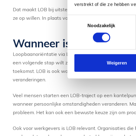
verstrekt of die ze hebben v
Dat maakt LOB bij uitstek geschikt voor mensen die op
ze op willen. In plaats van snel een richting te kiezen,
Toestemmingsselectie
Noodzakelijk
Wanneer is loopbaanorië
Loopbaanoriëntatie via LOB is zinvol wanneer je merkt d
een volgende stap wilt zetten maar niet weet welke, o
Weigeren
toekomst. LOB is ook waardevol als je al tevreden bent, 
veranderingen.
Veel mensen starten een LOB-traject op een kantelpunt: 
wanneer persoonlijke omstandigheden veranderen. Maar
probleem. Het kan ook een bewuste keuze zijn om proact
Ook voor werkgevers is LOB relevant. Organisaties die