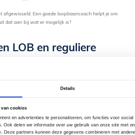
t afgewisseld. Een goede loopbaancoach helpt je om
uit dat aan bij wat er mogelijk is?
en LOB en reguliere
opbaancoaching zich vaak richt op een specifiek
ining, omvat LOB een volledig oriëntatieproces. LOB kijkt
alenten en levenscontext, en niet alleen naar de
Details
 van cookies
reet resultaat op korte termijn: een nieuw cv, een betere
ent en advertenties te personaliseren, om functies voor social
LOB gaat dieper en vraagt meer tijd, maar leidt ook tot
. Ook delen we informatie over uw gebruik van onze site met on
e. Deze partners kunnen deze gegevens combineren met andere i