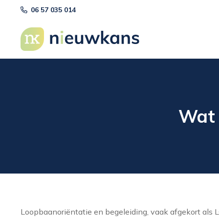
06 57 035 014
Wat 
Loopbaanoriëntatie en begeleiding, vaak afgekort als L