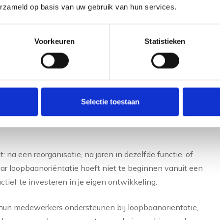
erzameld op basis van uw gebruik van hun services.
 een kruispunt staan en niet precies weten welke kant
 neem je de tijd om echt te onderzoeken wat bij je past.
Voorkeuren
Statistieken
ntatie via LOB zinvol?
at je werk niet meer aansluit bij wie je bent, wanneer je
f wanneer je bewust wilt nadenken over je professionele
Selectie toestaan
maar wilt groeien of voorbereid wilt zijn op
na een reorganisatie, na jaren in dezelfde functie, of
 loopbaanoriëntatie hoeft niet te beginnen vanuit een
ief te investeren in je eigen ontwikkeling.
 hun medewerkers ondersteunen bij loopbaanoriëntatie,