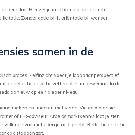
 andere drie. Hier zet je inzichten om in concrete
icitatie. Zonder actie blijft oriëntatie bij wensen
ensies samen in de
isch proces. Zelfinzicht voedt je loopbaanperspectief,
it, en reflectie en actie zetten alles in beweging. In de
steeds opnieuw op een dieper niveau.
erbinding maken en anderen motiveren. Via de dimensie
trainer of HR-adviseur. Arbeidsmarktkennis laat je zien
anvullende vaardigheden je nodig hebt. Reflectie en actie
aar ook stappen zet.