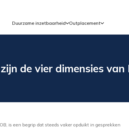
Duurzame inzetbaarheid
Outplacement
zijn de vier dimensies van
OB, is een begrip dat steeds vaker opduikt in gesprekken