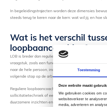
In begeleidingstrajecten worden deze dimensies bewus
steeds terug te keren naar de kern: wat wil jij, en hoe sl
Wat is het verschil tuss
loopbaancoaching?
LOB is breder dan reguliere loopbaancoaching. Waar lo
vraagstuk, zoals een functiewisseling of sollicitatietra
naar de hele persoon, inclusief persoonlijke waarden, t
Toestemming
volgende stap op de arbeidsmarkt.
Deze website maakt gebruik
Reguliere loopbaancoaching is vaak gericht op een conc
We gebruiken cookies om cont
sollicitatietechniek of een beslissing over een aanbod. 
websiteverkeer te analyseren
duurzamere inzichten en keuzes.
media, adverteren en analys