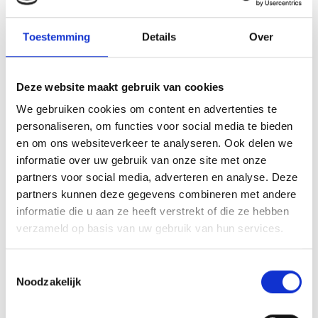
Concrete signalen die aangeven dat je huidige rol te
klein is geworden:
Toestemming
Details
Over
Je kunt je werk met minimale inspanning
uitvoeren
Deze website maakt gebruik van cookies
We gebruiken cookies om content en advertenties te
Nieuwe projecten bieden geen leerervaring meer
personaliseren, om functies voor social media te bieden
Je neemt automatisch meer
en om ons websiteverkeer te analyseren. Ook delen we
verantwoordelijkheden op je zonder erkenning
informatie over uw gebruik van onze site met onze
partners voor social media, adverteren en analyse. Deze
Collega’s vragen regelmatig om je hulp bij
partners kunnen deze gegevens combineren met andere
complexere vraagstukken
informatie die u aan ze heeft verstrekt of die ze hebben
Je voelt je intellectueel ondergestimuleerd en
verzameld op basis van uw gebruik van hun services.
verveeld
Toestemmingsselectie
Noodzakelijk
Het ontbreken van groeimogelijkheden manifesteert
zich doordat promotiekansen uitblijven, je geen