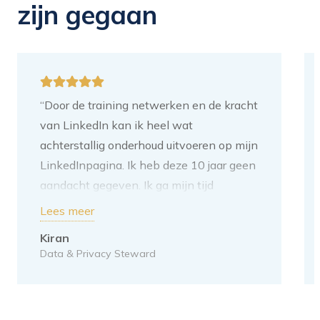
zijn gegaan
“Door de training netwerken en de kracht
van LinkedIn kan ik heel wat
achterstallig onderhoud uitvoeren op mijn
LinkedInpagina. Ik heb deze 10 jaar geen
aandacht gegeven. Ik ga mijn tijd
besteden aan het toevoegen van
Lees meer
content. Mijn volgende stap is om de tips
Kiran
van jullie erop los te laten. Ik heb deze
Data & Privacy Steward
voor mezelf opgeschreven. Voor mij is het
doel van LinkedIn: mijn netwerk
vergroten binnen het Data-domein. Dit is