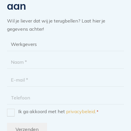
aan
Wil je liever dat wij je terugbellen? Laat hier je
gegevens achter!
Brochure
categorie
*
Naam
*
E-
mailadres
Telefoon
Ik ga akkoord met het
privacybeleid
.
*
Instemming
*
Verzenden