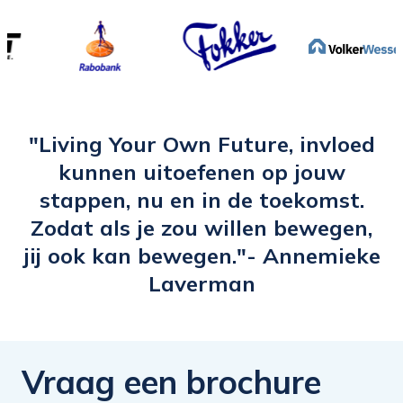
ook de richting waar ik naartoe wil
groeien. Ik ben dit jaar overgestapt naar
een nieuwe functie Data & Privacy
Steward. Dit is een nieuwe wereld voor
mij. Ik wil daarom mijn netwerk
uitbreiden binnen het data werkgebied.
"Living Your Own Future, invloed
Ik heb mijn headliner hierop afgestemd.
kunnen uitoefenen op jouw
De e-learning heeft mij wakker geschud
stappen, nu en in de toekomst.
en geïnspireerd om mijn LinkedIn profiel
Zodat als je zou willen bewegen,
meer aandacht te bieden en activeren in
jij ook kan bewegen."- Annemieke
te zetten.”
Laverman
Vraag een brochure